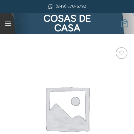
Saltar
(849) 570-5792
al
COSAS DE
contenido
CASA