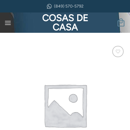
Saltar
(849) 570-5792
al
COSAS DE
contenido
CASA