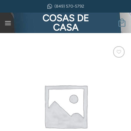
Saltar
(849) 570-5792
al
COSAS DE
contenido
CASA