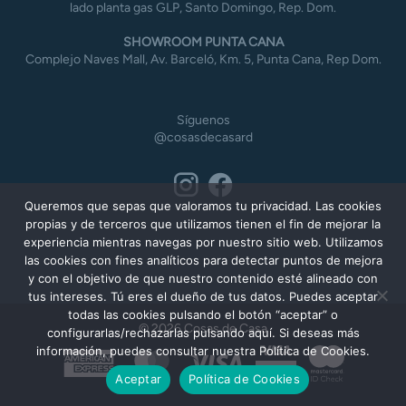
lado planta gas GLP, Santo Domingo, Rep. Dom.
SHOWROOM PUNTA CANA
Complejo Naves Mall, Av. Barceló, Km. 5, Punta Cana, Rep Dom.
Síguenos
@cosasdecasard
Queremos que sepas que valoramos tu privacidad. Las cookies
propias y de terceros que utilizamos tienen el fin de mejorar la
experiencia mientras navegas por nuestro sitio web. Utilizamos
las cookies con fines analíticos para detectar puntos de mejora
y con el objetivo de que nuestro contenido esté alineado con
tus intereses. Tú eres el dueño de tus datos. Puedes aceptar
todas las cookies pulsando el botón “aceptar” o
© 2026 Cosas de Casa
configurarlas/rechazarlas pulsando aquí. Si deseas más
información, puedes consultar nuestra Política de Cookies.
American
MasterCard
Visa
Express
Aceptar
Política de Cookies