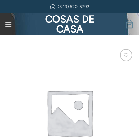
Saltar
(849) 570-5792
al
COSAS DE
contenido
CASA