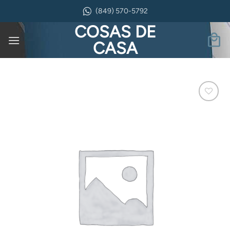
Saltar
(849) 570-5792
al
COSAS DE
contenido
CASA