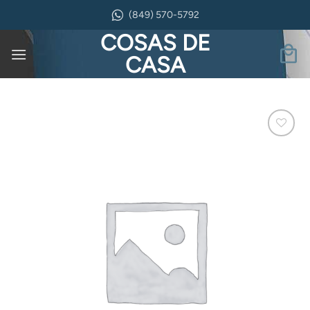
Saltar
(849) 570-5792
al
COSAS DE
contenido
CASA