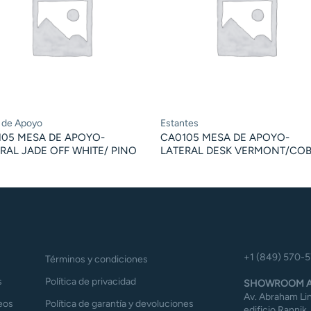
 de Apoyo
Estantes
105 MESA DE APOYO-
CA0105 MESA DE APOYO-
RAL JADE OFF WHITE/ PINO
LATERAL DESK VERMONT/CO
+1 (849) 570-
Términos y condiciones
s
Política de privacidad
SHOWROOM A
Av. Abraham Lin
eos
Política de garantía y devoluciones
edificio Rannik,