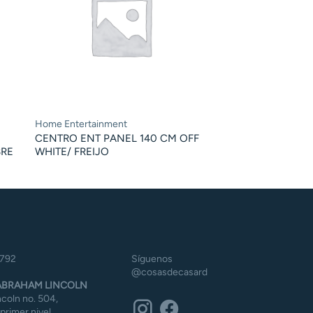
Home Entertainment
CENTRO ENT PANEL 140 CM OFF
BRE
WHITE/ FREIJO
5792
Síguenos
@cosasdecasard
BRAHAM LINCOLN
coln no. 504,
 primer nivel,