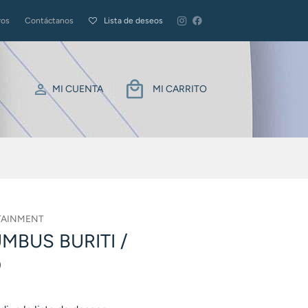
ros
Contáctanos
Lista de deseos
MI CUENTA
MI CARRITO
TAINMENT
BUS BURITI /
O