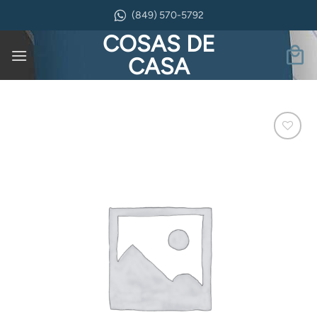
Saltar
(849) 570-5792
al
COSAS DE
contenido
CASA