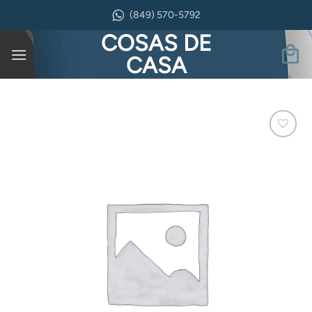
Saltar
(849) 570-5792
al
COSAS DE
contenido
CASA