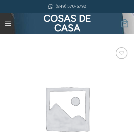
Saltar
(849) 570-5792
al
COSAS DE
contenido
CASA