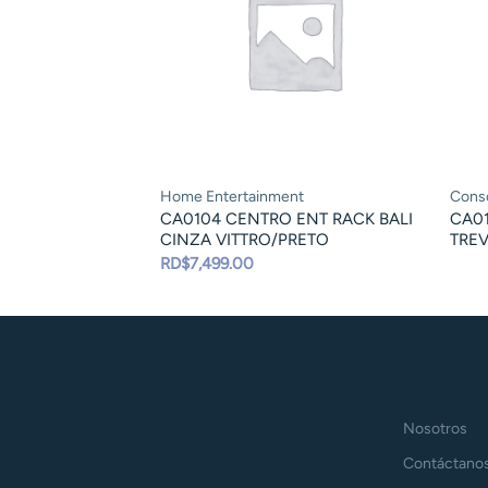
Home Entertainment
Conso
CA0104 CENTRO ENT RACK BALI
CA0
CINZA VITTRO/PRETO
TRE
RD$
7,499.00
Nosotros
Contáctano