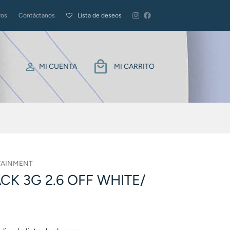
ros
Contáctanos
Lista de deseos
MI CUENTA
MI CARRITO
TAINMENT
CK 3G 2.6 OFF WHITE/