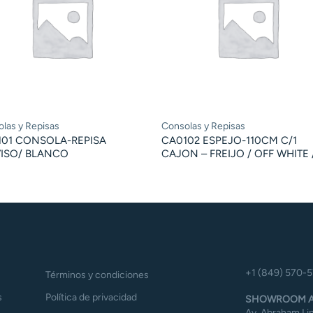
las y Repisas
Consolas y Repisas
101 CONSOLA-REPISA
CA0102 ESPEJO-110CM C/1
VISO/ BLANCO
CAJON – FREIJO / OFF WHITE 
+1 (849) 570-
Términos y condiciones
s
Política de privacidad
SHOWROOM A
Av. Abraham Lin