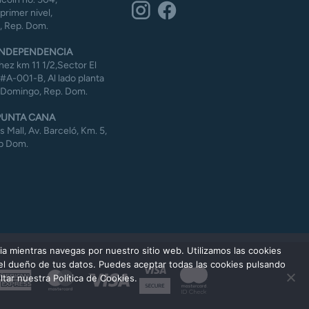
 primer nivel,
 Rep. Dom.
NDEPENDENCIA
ez km 11 1/2,Sector El
#A-001-B, Al lado planta
 Domingo, Rep. Dom.
UNTA CANA
Mall, Av. Barceló, Km. 5,
p Dom.
ia mientras navegas por nuestro sitio web. Utilizamos las cookies
 el dueño de tus datos. Puedes aceptar todas las cookies pulsando
American
MasterCard
Visa
tar nuestra Política de Cookies.
Express