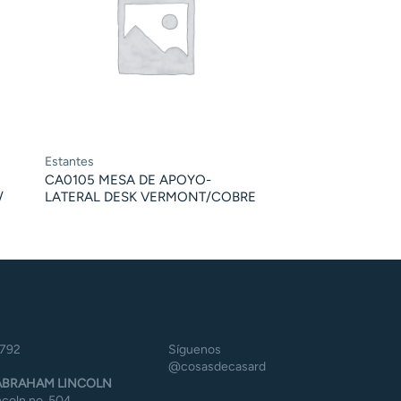
Estantes
CA0105 MESA DE APOYO-
/
LATERAL DESK VERMONT/COBRE
5792
Síguenos
@cosasdecasard
BRAHAM LINCOLN
coln no. 504,