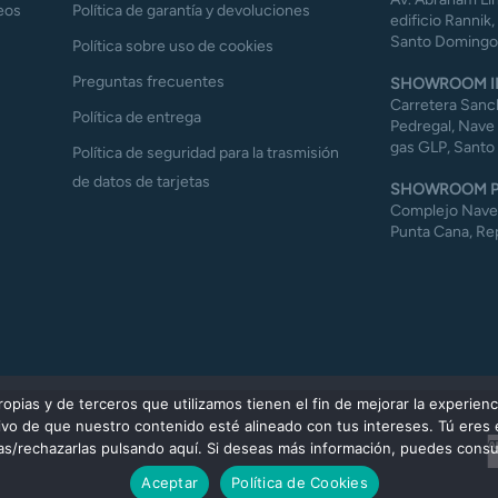
eos
Política de garantía y devoluciones
edificio Rannik,
Santo Domingo,
Política sobre uso de cookies
Preguntas frecuentes
SHOWROOM I
Carretera Sanch
Política de entrega
Pedregal, Nave 
gas GLP, Santo
Política de seguridad para la trasmisión
de datos de tarjetas
SHOWROOM P
Complejo Naves 
Punta Cana, Re
ias y de terceros que utilizamos tienen el fin de mejorar la experienc
etivo de que nuestro contenido esté alineado con tus intereses. Tú eres
las/rechazarlas pulsando aquí. Si deseas más información, puedes consul
Aceptar
Política de Cookies