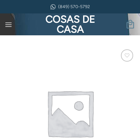
Saltar
(849) 570-5792
al
COSAS DE
contenido
CASA