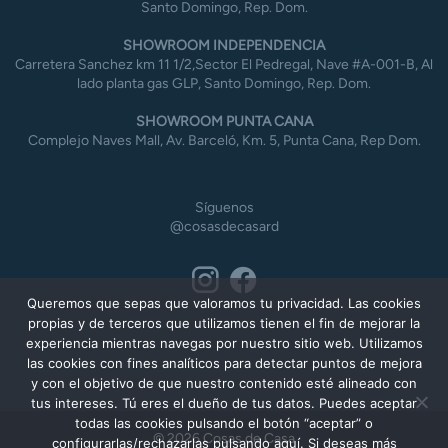
Santo Domingo, Rep. Dom.
SHOWROOM INDEPENDENCIA
Carretera Sanchez km 11 1/2,Sector El Pedregal, Nave #A-001-B, Al
lado planta gas GLP, Santo Domingo, Rep. Dom.
SHOWROOM PUNTA CANA
Complejo Naves Mall, Av. Barceló, Km. 5, Punta Cana, Rep Dom.
Síguenos
@cosasdecasard
Queremos que sepas que valoramos tu privacidad. Las cookies
propias y de terceros que utilizamos tienen el fin de mejorar la
experiencia mientras navegas por nuestro sitio web. Utilizamos
las cookies con fines analíticos para detectar puntos de mejora
y con el objetivo de que nuestro contenido esté alineado con
tus intereses. Tú eres el dueño de tus datos. Puedes aceptar
todas las cookies pulsando el botón “aceptar” o
© 2026 Cosas de Casa
configurarlas/rechazarlas pulsando aquí. Si deseas más