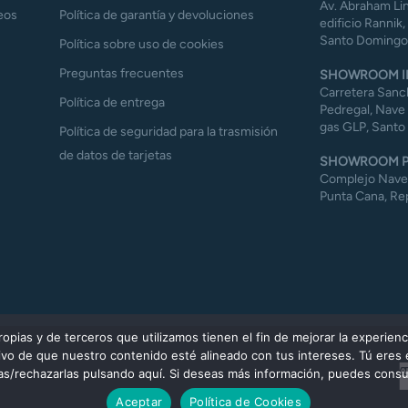
Av. Abraham Lin
eos
Política de garantía y devoluciones
edificio Rannik,
Santo Domingo,
Política sobre uso de cookies
Preguntas frecuentes
SHOWROOM I
Carretera Sanch
Política de entrega
Pedregal, Nave 
gas GLP, Santo
Política de seguridad para la trasmisión
de datos de tarjetas
SHOWROOM P
Complejo Naves 
Punta Cana, Re
ias y de terceros que utilizamos tienen el fin de mejorar la experienc
etivo de que nuestro contenido esté alineado con tus intereses. Tú eres
las/rechazarlas pulsando aquí. Si deseas más información, puedes consul
Aceptar
Política de Cookies