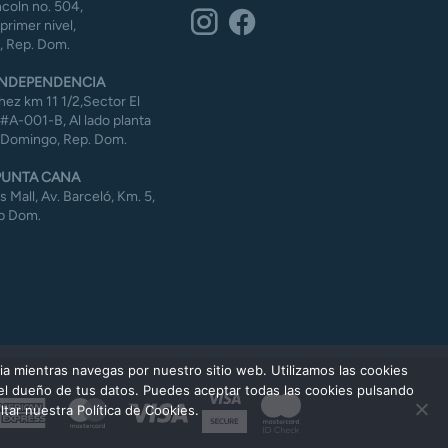
coln no. 504,
 primer nivel,
 Rep. Dom.
NDEPENDENCIA
ez km 11 1/2,Sector El
#A-001-B, Al lado planta
 Domingo, Rep. Dom.
UNTA CANA
Mall, Av. Barceló, Km. 5,
p Dom.
ia mientras navegas por nuestro sitio web. Utilizamos las cookies
 el dueño de tus datos. Puedes aceptar todas las cookies pulsando
American
MasterCard
Visa
tar nuestra Política de Cookies.
Express