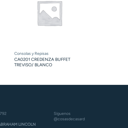
Consolas y Repisas
CA0201 CREDENZA BUFFET
TREVISO/ BLANCO
5792
Síguenos
@cosasdecasard
BRAHAM LINCOLN