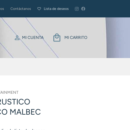
ros
Contáctanos
Lista de deseos
MI CUENTA
MI CARRITO
TAINMENT
RUSTICO
CO MALBEC