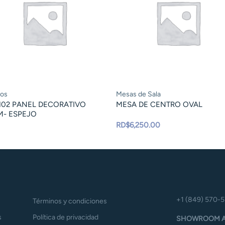
jos
Mesas de Sala
102 PANEL DECORATIVO
MESA DE CENTRO OVAL
M- ESPEJO
RD$
6,250.00
+1 (849) 570-
Términos y condiciones
s
Política de privacidad
SHOWROOM A