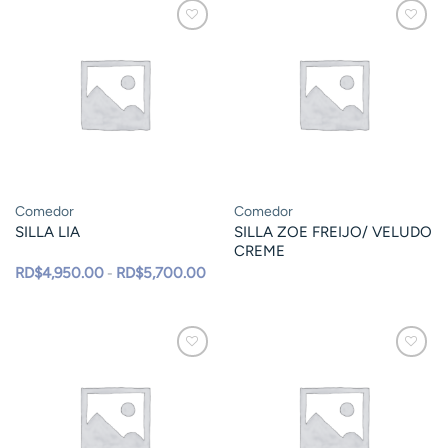
Comedor
Comedor
SILLA LIA
SILLA ZOE FREIJO/ VELUDO
CREME
Rango
RD$
4,950.00
RD$
5,700.00
-
de
precios:
desde
RD$4,950.00
hasta
RD$5,700.00