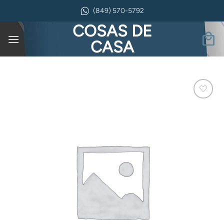
Saltar
(849) 570-5792
al
COSAS DE
contenido
CASA