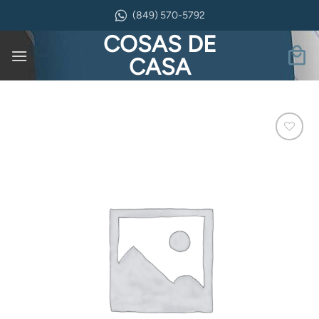
Saltar
(849) 570-5792
al
COSAS DE
contenido
CASA