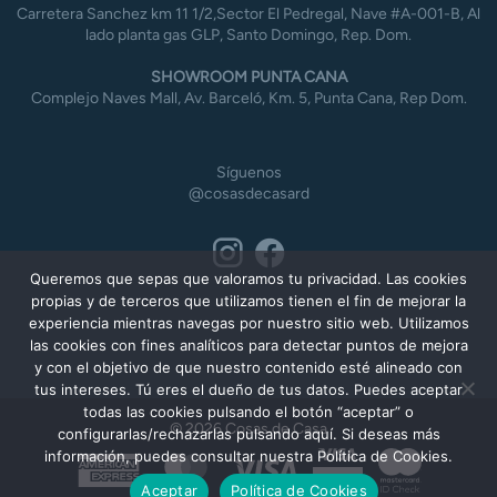
Carretera Sanchez km 11 1/2,Sector El Pedregal, Nave #A-001-B, Al
lado planta gas GLP, Santo Domingo, Rep. Dom.
SHOWROOM PUNTA CANA
Complejo Naves Mall, Av. Barceló, Km. 5, Punta Cana, Rep Dom.
Síguenos
@cosasdecasard
Queremos que sepas que valoramos tu privacidad. Las cookies
propias y de terceros que utilizamos tienen el fin de mejorar la
experiencia mientras navegas por nuestro sitio web. Utilizamos
las cookies con fines analíticos para detectar puntos de mejora
y con el objetivo de que nuestro contenido esté alineado con
tus intereses. Tú eres el dueño de tus datos. Puedes aceptar
todas las cookies pulsando el botón “aceptar” o
© 2026 Cosas de Casa
configurarlas/rechazarlas pulsando aquí. Si deseas más
información, puedes consultar nuestra Política de Cookies.
American
MasterCard
Visa
Express
Aceptar
Política de Cookies