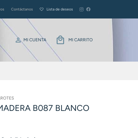
ros
Contáctanos
Lista de deseos
MI CUENTA
MI CARRITO
ROTES
MADERA B087 BLANCO