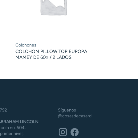
Colchones
COLCHON PILLOW TOP EUROPA
MAMEY DE 60» / 2 LADOS
5792
Síguenos
@cosasdecasard
BRAHAM LINCOLN
coln no. 504,
 primer nivel,