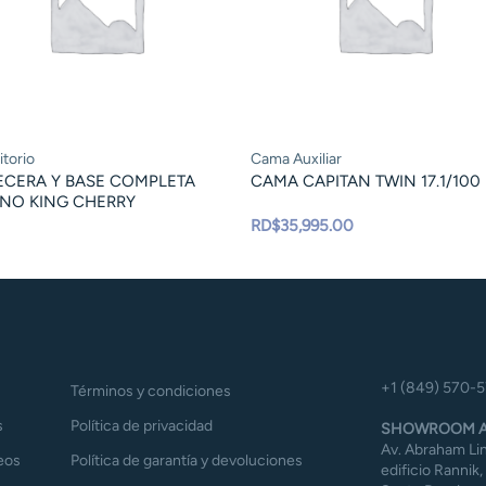
torio
Cama Auxiliar
ECERA Y BASE COMPLETA
CAMA CAPITAN TWIN 17.1/100
INO KING CHERRY
RD$
35,995.00
+1 (849) 570-
Términos y condiciones
s
Política de privacidad
SHOWROOM A
Av. Abraham Lin
eos
Política de garantía y devoluciones
edificio Rannik,