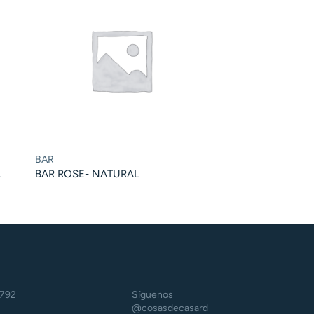
BAR
L
BAR ROSE- NATURAL
5792
Síguenos
@cosasdecasard