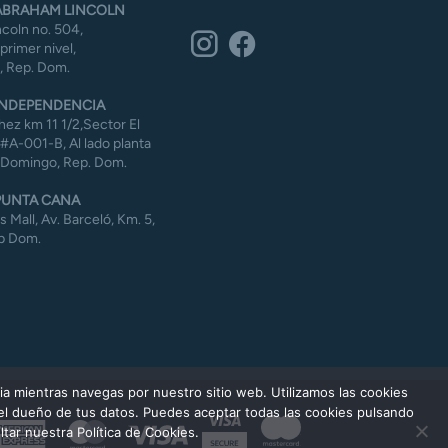
BRAHAM LINCOLN
coln no. 504,
 primer nivel,
 Rep. Dom.
NDEPENDENCIA
ez km 11 1/2,Sector El
#A-001-B, Al lado planta
 Domingo, Rep. Dom.
UNTA CANA
Mall, Av. Barceló, Km. 5,
p Dom.
ia mientras navegas por nuestro sitio web. Utilizamos las cookies
 el dueño de tus datos. Puedes aceptar todas las cookies pulsando
American
MasterCard
Visa
tar nuestra Política de Cookies.