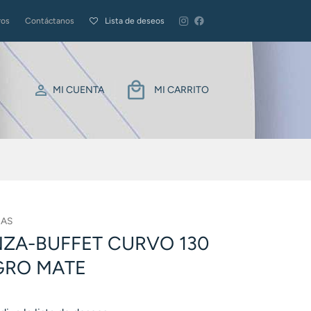
ros
Contáctanos
Lista de deseos
MI CUENTA
MI CARRITO
RAS
ZA-BUFFET CURVO 130
GRO MATE