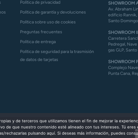
s
Política de privacidad
SHOWROOM A
Av. Abraham Lin
eos
Política de garantía y devoluciones
edificio Rannik,
Santo Domingo,
Política sobre uso de cookies
Preguntas frecuentes
SHOWROOM I
Carretera Sanch
Política de entrega
Pedregal, Nave 
gas GLP, Santo
Política de seguridad para la trasmisión
de datos de tarjetas
SHOWROOM P
Complejo Naves 
Punta Cana, Re
ias y de terceros que utilizamos tienen el fin de mejorar la experienc
etivo de que nuestro contenido esté alineado con tus intereses. Tú eres
las/rechazarlas pulsando aquí. Si deseas más información, puedes consul