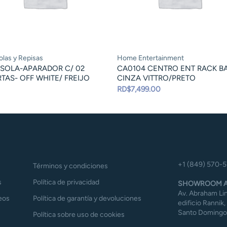
las y Repisas
Home Entertainment
SOLA-APARADOR C/ 02
CA0104 CENTRO ENT RACK BA
TAS- OFF WHITE/ FREIJO
CINZA VITTRO/PRETO
RD$
7,499.00
+1 (849) 570-
Términos y condiciones
s
Política de privacidad
SHOWROOM A
Av. Abraham Lin
eos
Política de garantía y devoluciones
edificio Rannik,
Santo Domingo,
Política sobre uso de cookies