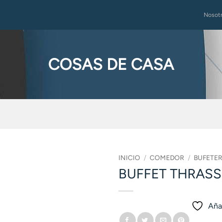
Nosot
COSAS DE CASA
INICIO
/
COMEDOR
/
BUFETE
BUFFET THRAS
Añad