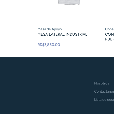
Mesa de Apoyo
Conso
MESA LATERAL INDUSTRIAL
CON
PUER
RD$
3,850.00
Nosotros
Contáctano
Lista de des