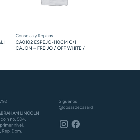
Consolas y Repisas
LI
CA0102 ESPEJO-110CM C/1
CAJON – FREIJO / OFF WHITE /
5792
Síguenos
@cosasdecasard
BRAHAM LINCOLN
coln no. 504,
 primer nivel,
 Rep. Dom.