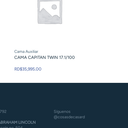
Cama Auxiliar
CAMA CAPITAN TWIN 17.1/100
RD$
35,995.00
5792
Síguenos
@cosasdecasard
BRAHAM LINCOLN
coln no. 504,