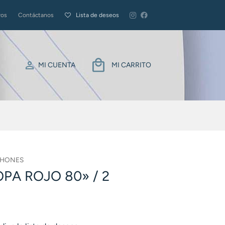
ros
Contáctanos
Lista de deseos
MI CUENTA
MI CARRITO
HONES
A ROJO 80» / 2