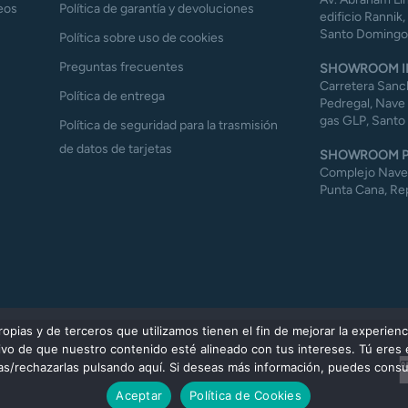
eos
Política de garantía y devoluciones
edificio Rannik,
Santo Domingo,
Política sobre uso de cookies
Preguntas frecuentes
SHOWROOM I
Carretera Sanch
Política de entrega
Pedregal, Nave 
gas GLP, Santo
Política de seguridad para la trasmisión
de datos de tarjetas
SHOWROOM P
Complejo Naves 
Punta Cana, Re
ias y de terceros que utilizamos tienen el fin de mejorar la experienc
etivo de que nuestro contenido esté alineado con tus intereses. Tú eres
las/rechazarlas pulsando aquí. Si deseas más información, puedes consul
Aceptar
Política de Cookies