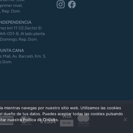
 primer nivel,
 Rep. Dom.
NDEPENDENCIA
ez km 11 1/2,Sector El
#A-001-B, Al lado planta
 Domingo, Rep. Dom.
UNTA CANA
Mall, Av. Barceló, Km. 5,
p Dom.
ia mientras navegas por nuestro sitio web. Utilizamos las cookies
 el dueño de tus datos. Puedes aceptar todas las cookies pulsando
American
MasterCard
Visa
tar nuestra Política de Cookies.
Express