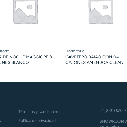
torio
Dormitorio
A DE NOCHE MAGGIORE 3
GAVETERO BAIAO CON 04
ONES BLANCO
CAJONES AMENDOA CLEAN
+1 (849) 570-
Términos y condiciones
s
Política de privacidad
SHOWROOM A
Av. Abraham Lin