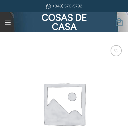
Saltar
(849) 570-5792
al
COSAS DE
contenido
CASA