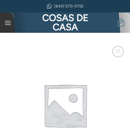
Saltar
(849) 570-5792
al
COSAS DE
contenido
CASA