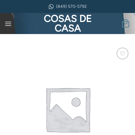
Saltar
(849) 570-5792
al
COSAS DE
contenido
CASA