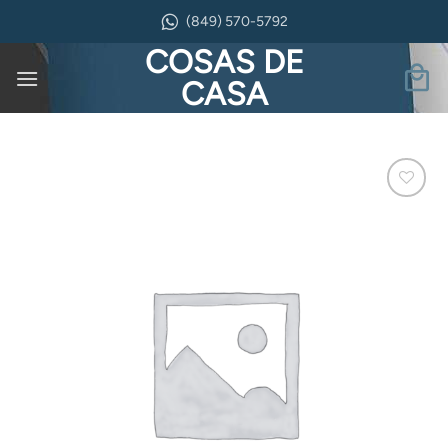
Saltar
(849) 570-5792
al
COSAS DE
contenido
CASA