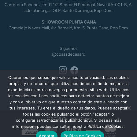
Carretera Sanchez km 11 1/2,Sector El Pedregal, Nave #A-001-B, Al
lado planta gas GLP, Santo Domingo, Rep. Dom.
SHOWROOM PUNTA CANA
Complejo Naves Mall, Av. Barceló, Km. 5, Punta Cana, Rep Dom.
Síguenos
@cosasdecasard
Queremos que sepas que valoramos tu privacidad. Las cookies
propias y de terceros que utilizamos tienen el fin de mejorar la
experiencia mientras navegas por nuestro sitio web. Utilizamos
las cookies con fines analíticos para detectar puntos de mejora
y con el objetivo de que nuestro contenido esté alineado con
tus intereses. Tú eres el dueño de tus datos. Puedes aceptar
todas las cookies pulsando el botón “aceptar” o
© 2026 Cosas de Casa
configurarlas/rechazarlas pulsando aquí. Si deseas más
información, puedes consultar nuestra Política de Cookies.
American
MasterCard
Visa
Express
Aceptar
Política de Cookies