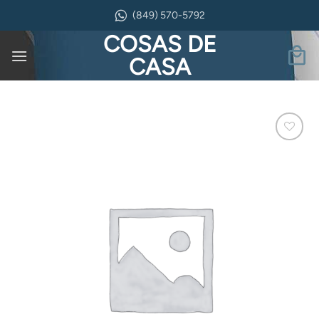
Saltar
(849) 570-5792
al
COSAS DE
contenido
CASA