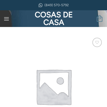
Saltar
(849) 570-5792
al
COSAS DE
contenido
CASA