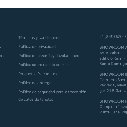
+1 (849) 570-
Términos y condiciones
s
Política de privacidad
SHOWROOM A
Av. Abraham Lin
eos
Política de garantía y devoluciones
edificio Rannik,
Santo Domingo,
Política sobre uso de cookies
Preguntas frecuentes
SHOWROOM I
Carretera Sanch
Política de entrega
Pedregal, Nave 
gas GLP, Santo
Política de seguridad para la trasmisión
de datos de tarjetas
SHOWROOM P
Complejo Naves 
Punta Cana, Re