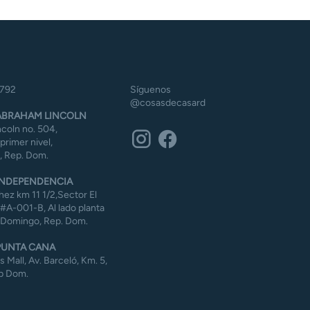
5792
Síguenos
@cosasdecasard
BRAHAM LINCOLN
coln no. 504,
 primer nivel,
 Rep. Dom.
NDEPENDENCIA
ez km 11 1/2,Sector El
#A-001-B, Al lado planta
 Domingo, Rep. Dom.
UNTA CANA
Mall, Av. Barceló, Km. 5,
p Dom.