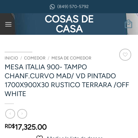
Saltar
(849) 570-5792
al
COSAS DE
contenido
CASA
INICIO
/
COMEDOR
/
MESA DE COMEDOR
MESA ITALIA 900- TAMPO
CHANF.CURVO MAD/ VD PINTADO
1700X900X30 RUSTICO TERRARA /OFF
WHITE
17,325.00
RD$