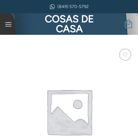
Saltar
(849) 570-5792
al
COSAS DE
contenido
CASA