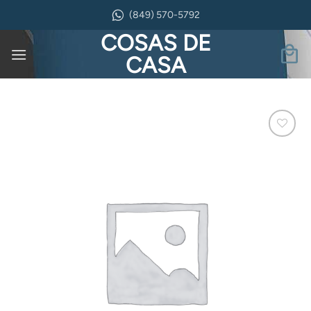
Saltar
(849) 570-5792
al
COSAS DE
contenido
CASA