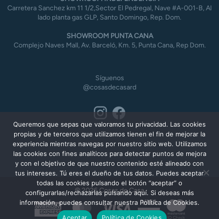
Carretera Sanchez km 11 1/2,Sector El Pedregal, Nave #A-001-B, Al
lado planta gas GLP, Santo Domingo, Rep. Dom.
SHOWROOM PUNTA CANA
Complejo Naves Mall, Av. Barceló, Km. 5, Punta Cana, Rep Dom.
Síguenos
@cosasdecasard
Queremos que sepas que valoramos tu privacidad. Las cookies
propias y de terceros que utilizamos tienen el fin de mejorar la
experiencia mientras navegas por nuestro sitio web. Utilizamos
las cookies con fines analíticos para detectar puntos de mejora
y con el objetivo de que nuestro contenido esté alineado con
tus intereses. Tú eres el dueño de tus datos. Puedes aceptar
todas las cookies pulsando el botón “aceptar” o
© 2026 Cosas de Casa
configurarlas/rechazarlas pulsando aquí. Si deseas más
información, puedes consultar nuestra Política de Cookies.
American
MasterCard
Visa
Express
Aceptar
Política de Cookies