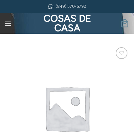
Saltar
(849) 570-5792
al
COSAS DE
contenido
CASA