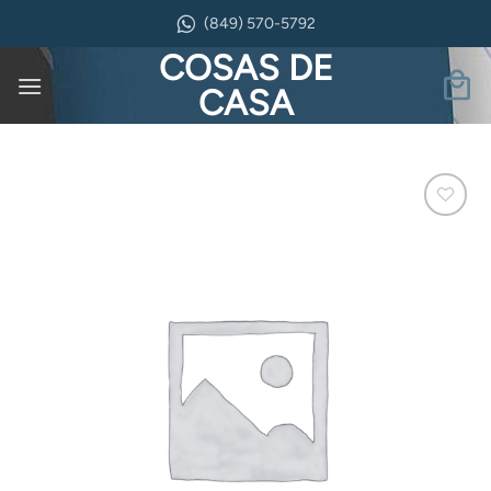
Saltar
(849) 570-5792
al
COSAS DE
contenido
CASA