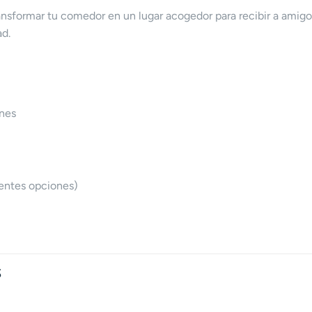
ansformar tu comedor en un lugar acogedor para recibir a amigos
ad.
ones
rentes opciones)
S