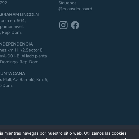
5792
Síguenos
@cosasdecasard
BRAHAM LINCOLN
coln no. 504,
 primer nivel,
 Rep. Dom.
NDEPENDENCIA
ez km 11 1/2,Sector El
#A-001-B, Al lado planta
 Domingo, Rep. Dom.
UNTA CANA
Mall, Av. Barceló, Km. 5,
p Dom.
ia mientras navegas por nuestro sitio web. Utilizamos las cookies