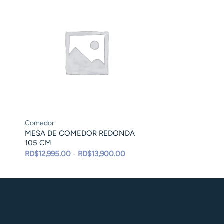
Comedor
MESA DE COMEDOR REDONDA
105 CM
Rango
RD$
12,995.00
-
RD$
13,900.00
de
precios:
desde
RD$12,995.00
hasta
RD$13,900.00