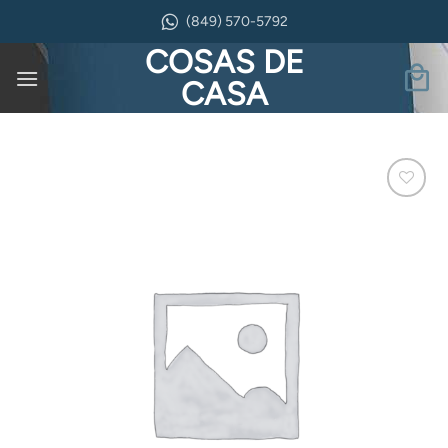
Saltar
(849) 570-5792
al
COSAS DE
contenido
CASA