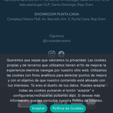
lado planta gas GLP, Santo Domingo, Rep. Dom.
SHOWROOM PUNTA CANA
Complejo Naves Mall, Av. Barceló, Km. 5, Punta Cana, Rep Dom.
Síguenos
@cosasdecasard
Queremos que sepas que valoramos tu privacidad. Las cookies
propias y de terceros que utilizamos tienen el fin de mejorar la
experiencia mientras navegas por nuestro sitio web. Utilizamos
las cookies con fines analíticos para detectar puntos de mejora
y con el objetivo de que nuestro contenido esté alineado con
tus intereses. Tú eres el dueño de tus datos. Puedes aceptar
todas las cookies pulsando el botón “aceptar” o
© 2026 Cosas de Casa
configurarlas/rechazarlas pulsando aquí. Si deseas más
información, puedes consultar nuestra Política de Cookies.
American
MasterCard
Visa
Express
Aceptar
Política de Cookies