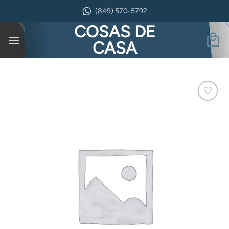
Saltar
(849) 570-5792
al
COSAS DE
contenido
CASA