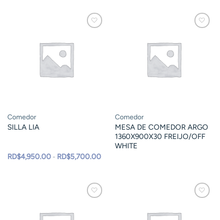
Comedor
Comedor
SILLA LIA
MESA DE COMEDOR ARGO
1360X900X30 FREIJO/OFF
WHITE
Rango
RD$
4,950.00
RD$
5,700.00
-
de
precios:
desde
RD$4,950.00
hasta
RD$5,700.00