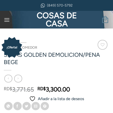
Saltar
(849) 570-5792
al
COSAS DE
contenido
CASA
INICIO
/
COMEDOR
¡Oferta!
SILLAS GOLDEN DEMOLICION/PENA
BEGE
El
El
3,771.65
3,300.00
RD$
RD$
precio
precio
Añadir a la lista de deseos
original
actual
era:
es: