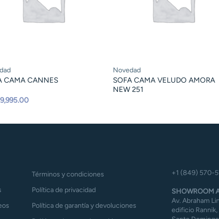
dad
Novedad
A CAMA CANNES
SOFA CAMA VELUDO AMORA
NEW 251
9,995.00
+1 (849) 570-
Términos y condiciones
s
Política de privacidad
SHOWROOM A
Av. Abraham Lin
eos
Política de garantía y devoluciones
edificio Rannik,