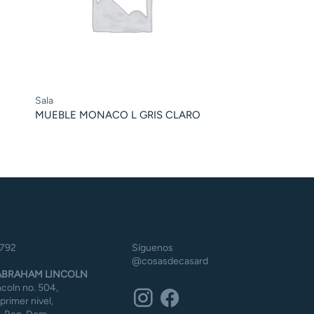
Sala
MUEBLE MONACO L GRIS CLARO
5792
Síguenos
@cosasdecasard
BRAHAM LINCOLN
coln no. 504,
 primer nivel,