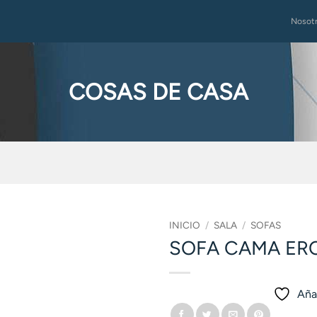
Nosot
COSAS DE CASA
INICIO
/
SALA
/
SOFAS
SOFA CAMA ER
Añad