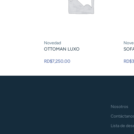
Novedad
Nove
OTTOMAN LUXO
SOF
RD$
7,250.00
RD$
3
Nosotros
Contáctano
Lista de des