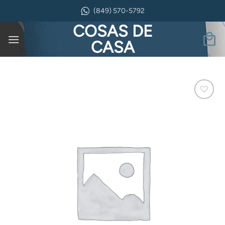
Saltar
(849) 570-5792
al
COSAS DE
contenido
CASA