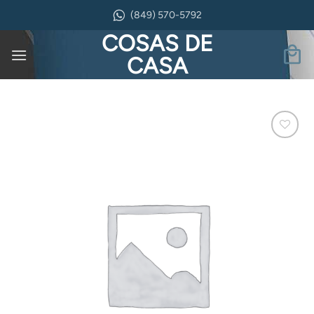
Saltar
(849) 570-5792
al
COSAS DE
contenido
CASA