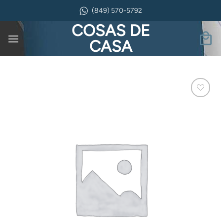
Saltar
(849) 570-5792
al
COSAS DE
contenido
CASA